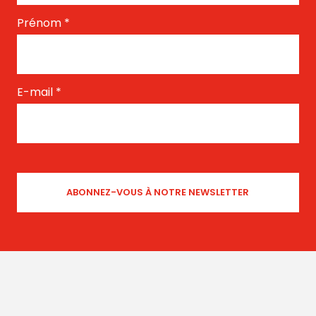
Prénom
*
E-mail
*
Sociogramme
by Joop - Netherlands