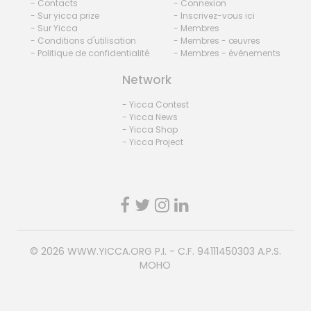
- Contacts
- Connexion
- Sur yicca prize
- Inscrivez-vous ici
- Sur Yicca
- Membres
- Conditions d'utilisation
- Membres - œuvres
- Politique de confidentialité
- Membres - événements
Network
- Yicca Contest
- Yicca News
- Yicca Shop
- Yicca Project
© 2026
WWW.YICCA.ORG
P.I. - C.F. 94111450303 A.P.S.
MOHO