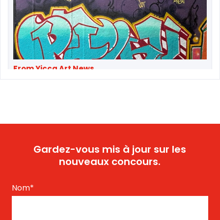
From Yicca Art News
Original MSK—Manhattan Subway Kings—
Members and Friends Reunit...
Gardez-vous mis à jour sur les
nouveaux concours.
Nom
*
From Yicca Art Shop
Highlights ARTIST: Gio ...