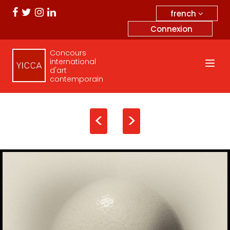
french
Connexion
Concours
international
d'art
contemporain
<
>