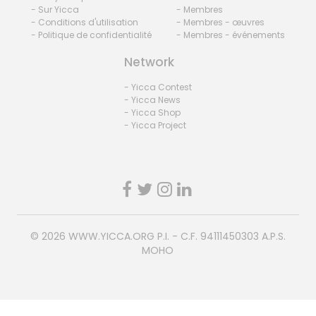
- Sur Yicca
- Membres
- Conditions d'utilisation
- Membres - œuvres
- Politique de confidentialité
- Membres - événements
Network
- Yicca Contest
- Yicca News
- Yicca Shop
- Yicca Project
© 2026
WWW.YICCA.ORG
P.I. - C.F. 94111450303 A.P.S.
MOHO