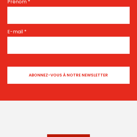
Prénom
*
E-mail
*