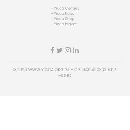
- Yicca Contest
- Yicca News
- Yicca Shop
- Yicca Project
© 2026
WWW.YICCA.ORG
P.I. - C.F. 94111450303 A.P.S.
MOHO