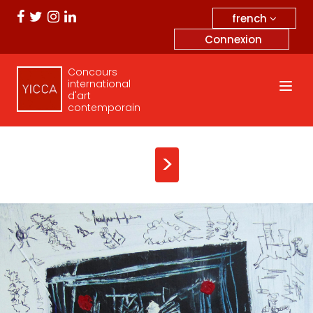
french
Connexion
Concours
international
d'art
contemporain
>