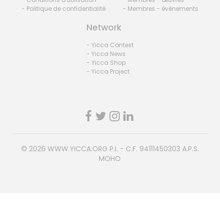
- Politique de confidentialité
- Membres - événements
Network
- Yicca Contest
- Yicca News
- Yicca Shop
- Yicca Project
© 2026
WWW.YICCA.ORG
P.I. - C.F. 94111450303 A.P.S.
MOHO