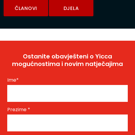
ČLANOVI
DJELA
Ostanite obavješteni o Yicca
mogućnostima i novim natječajima
Ime
*
Prezime
*