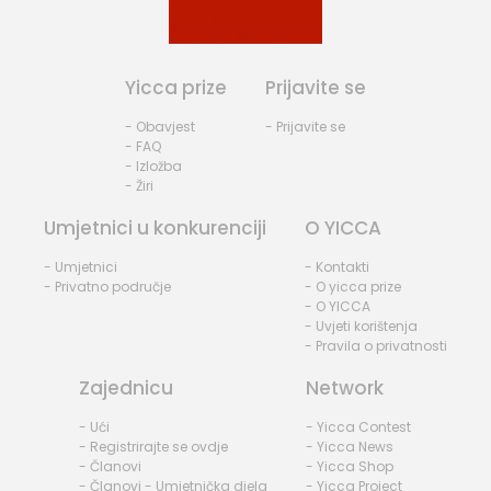
Yicca prize
Prijavite se
- Obavjest
- Prijavite se
- FAQ
- Izložba
- Žiri
Umjetnici u konkurenciji
O YICCA
- Umjetnici
- Kontakti
- Privatno područje
- O yicca prize
- O YICCA
- Uvjeti korištenja
- Pravila o privatnosti
Zajednicu
Network
- Ući
- Yicca Contest
- Registrirajte se ovdje
- Yicca News
- Članovi
- Yicca Shop
- Članovi - Umjetnička djela
- Yicca Project