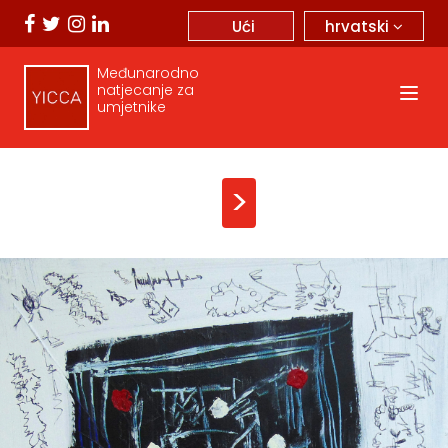
hrvatski
Ući
Međunarodno
natjecanje za
umjetnike
>