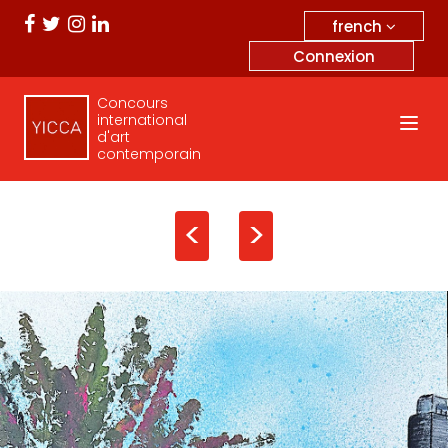
french
Connexion
Concours
international
d'art
contemporain
<
>