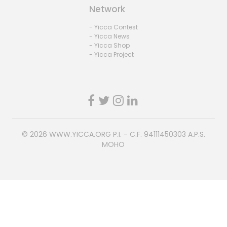
Network
- Yicca Contest
- Yicca News
- Yicca Shop
- Yicca Project
© 2026
WWW.YICCA.ORG
P.I. - C.F. 94111450303 A.P.S.
MOHO