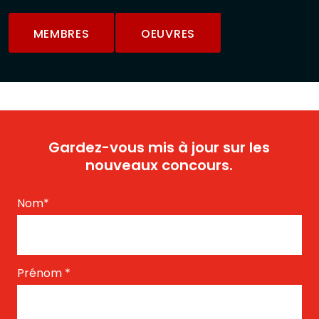
MEMBRES
OEUVRES
Gardez-vous mis à jour sur les
nouveaux concours.
Nom
*
Prénom
*