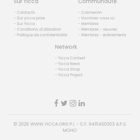
Sur Yicca
Communauté
- Contacts
- Connexion
- Sur yicca prize
- Inscrivez-vous ici
- Sur Yicca
- Membres
- Conditions d'utilisation
- Membres - œuvres
- Politique de confidentialité
- Membres - événements
Network
- Yicca Contest
- Yicca News
- Yicca Shop
- Yicca Project
© 2026
WWW.YICCA.ORG
P.I. - C.F. 94111450303 A.P.S.
MOHO