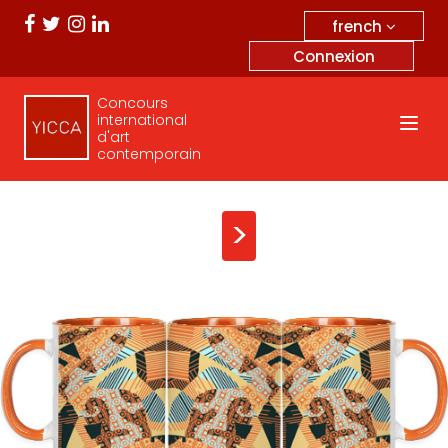
french
Connexion
Concours
international
d'art
contemporain
>