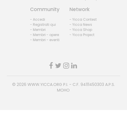
Community
Network
- Accedi
- Yicca Contest
- Registrati qui
- Yicca News
- Membri
- Yicca Shop
- Membri - opere
- Yicca Project
- Membri - eventi
© 2026
WWW.YICCA.ORG
P.I. - C.F. 94111450303 A.P.S.
MOHO