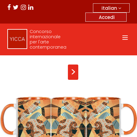
italian
Accedi
Concorso
internazionale
per l'arte
contemporanea
>