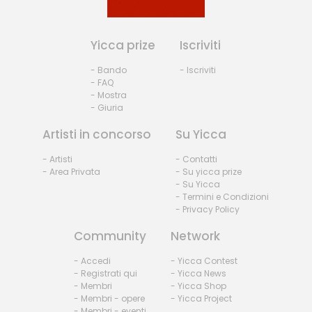
Yicca prize
Iscriviti
- Bando
- Iscriviti
- FAQ
- Mostra
- Giuria
Artisti in concorso
Su Yicca
- Artisti
- Contatti
- Area Privata
- Su yicca prize
- Su Yicca
- Termini e Condizioni
- Privacy Policy
Community
Network
- Accedi
- Yicca Contest
- Registrati qui
- Yicca News
- Membri
- Yicca Shop
- Membri - opere
- Yicca Project
- Membri - eventi