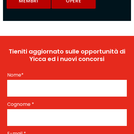
MEMBRI
OPERE
Tieniti aggiornato sulle opportunità di
Yicca ed i nuovi concorsi
Nome
*
Cognome
*
E-mail
*