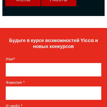
Будьте в курсе возможностей Yicca и
новых конкурсов
Имя
*
Фамилия
*
И-мейл
*