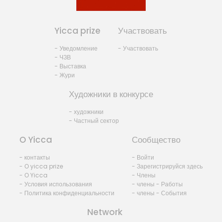
Yicca prize
Участвовать
- Уведомление
- Участвовать
- ЧЗВ
- Выставка
- Жури
Художники в конкурсе
- художники
- Частный сектор
O Yicca
Сообщество
- контакты
- Войти
- O yicca prize
- Зарегистрируйся здесь
- O Yicca
- Члены
- Условия использования
- члены - Работы
- Политика конфиденциальности
- члены - События
Network