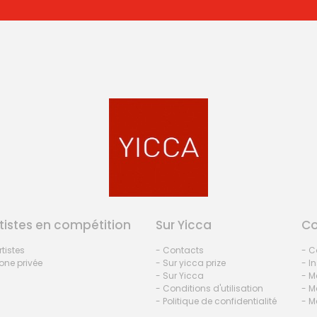
tistes en compétition
Sur Yicca
C
rtistes
- Contacts
- C
one privée
- Sur yicca prize
- I
- Sur Yicca
- M
- Conditions d'utilisation
- M
- Politique de confidentialité
- M