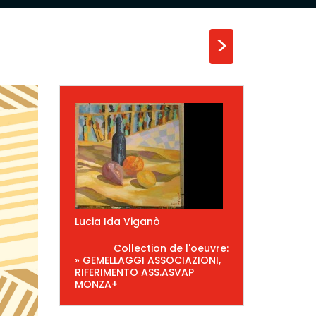
>
Lucia Ida Viganò
Collection de l'oeuvre:
» GEMELLAGGI ASSOCIAZIONI,
RIFERIMENTO ASS.ASVAP
MONZA+