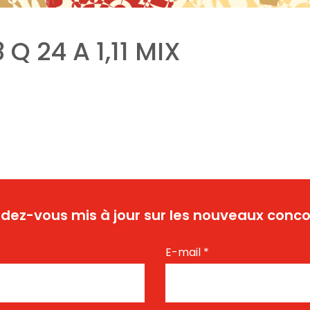
 Q 24 A 1,11 MIX
dez-vous mis à jour sur les nouveaux conco
E-mail
*