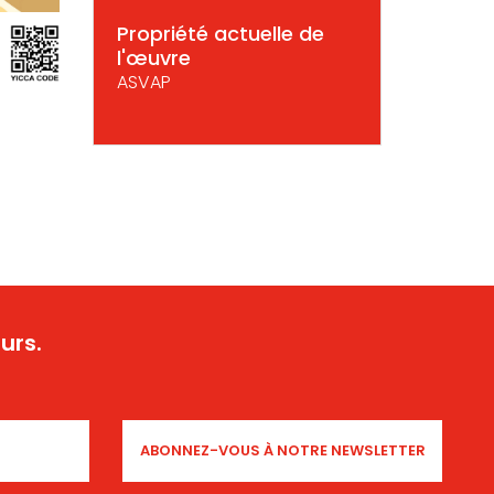
Propriété actuelle de
l'œuvre
ASVAP
urs.