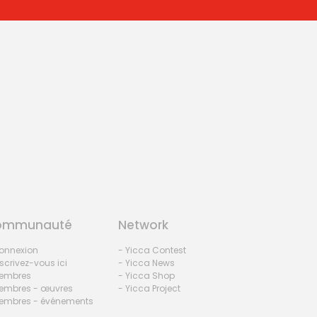
ommunauté
Network
onnexion
- Yicca Contest
nscrivez-vous ici
- Yicca News
embres
- Yicca Shop
embres - œuvres
- Yicca Project
embres - événements