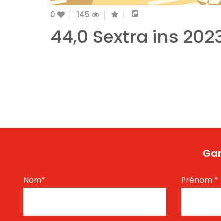
0
145
44,0 Sextra ins 2023
Gar
Nom
*
Prénom
*