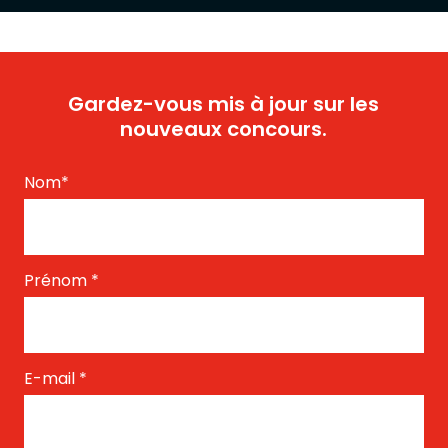
Gardez-vous mis à jour sur les
nouveaux concours.
Nom
*
Prénom
*
E-mail
*