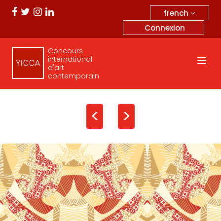
french
Connexion
Concours
international
d'art
contemporain
<
>