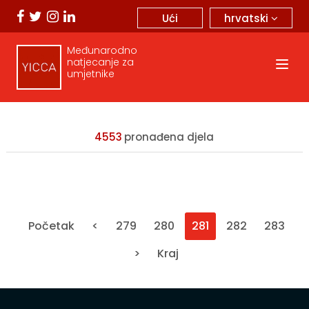
hrvatski
Ući
Međunarodno
natjecanje za
umjetnike
4553
pronađena djela
Početak
<
279
280
281
282
283
>
Kraj