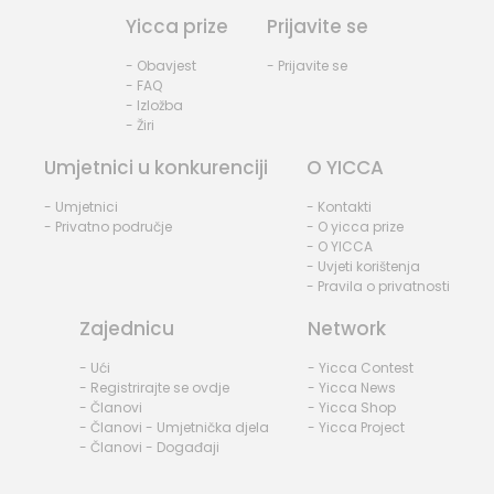
Yicca prize
Prijavite se
- Obavjest
- Prijavite se
- FAQ
- Izložba
- Žiri
Umjetnici u konkurenciji
O YICCA
- Umjetnici
- Kontakti
- Privatno područje
- O yicca prize
- O YICCA
- Uvjeti korištenja
- Pravila o privatnosti
Zajednicu
Network
- Ući
- Yicca Contest
- Registrirajte se ovdje
- Yicca News
- Članovi
- Yicca Shop
- Članovi - Umjetnička djela
- Yicca Project
- Članovi - Događaji