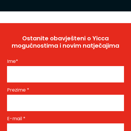
Ostanite obavješteni o Yicca
mogućnostima i novim natječajima
Ime
*
Prezime
*
E-mail
*