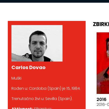
ZBIRK
Carlos Dovao
Muški
Rođen u: Cordoba (Spain) je 15, 1984.
Trenutačno živi u: Sevilla (Spain).
2016
2016-
Aktivnost:
Slikarstvo;