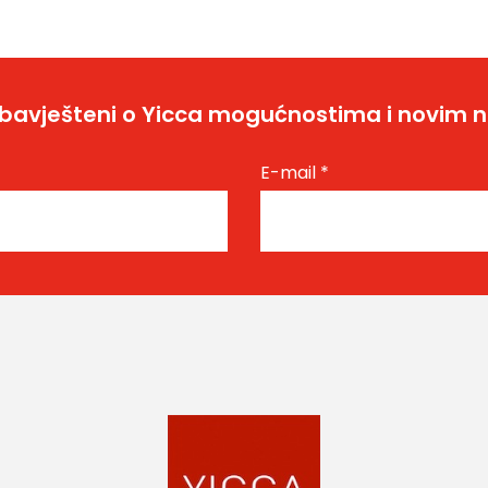
bavješteni o Yicca mogućnostima i novim 
E-mail
*