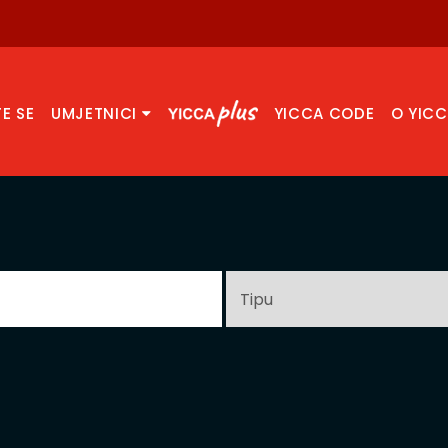
TE SE
UMJETNICI
YICCA CODE
O YIC