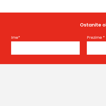
Ostanite o
Ime
*
Prezime
*