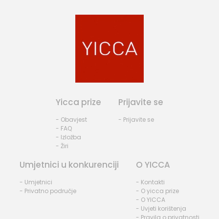
Yicca prize
Prijavite se
- Obavjest
- Prijavite se
- FAQ
- Izložba
- Žiri
Umjetnici u konkurenciji
O YICCA
- Umjetnici
- Kontakti
- Privatno područje
- O yicca prize
- O YICCA
- Uvjeti korištenja
- Pravila o privatnosti