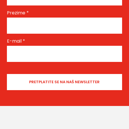
Prezime
*
E-mail
*