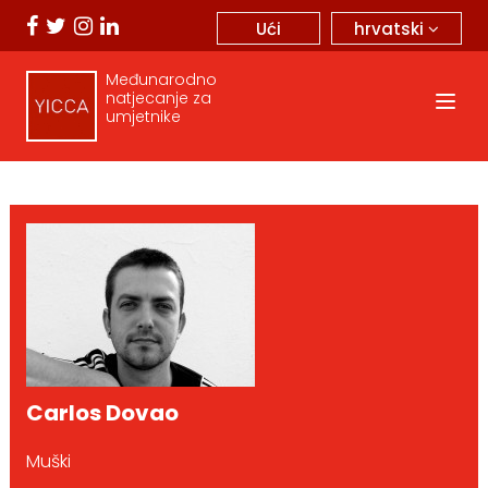
hrvatski
Ući
Međunarodno
natjecanje za
umjetnike
Carlos Dovao
Muški