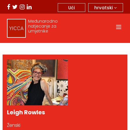
hrvatski
Ući
Međunarodno
natjecanje za
umjetnike
Leigh Rowles
Ženski