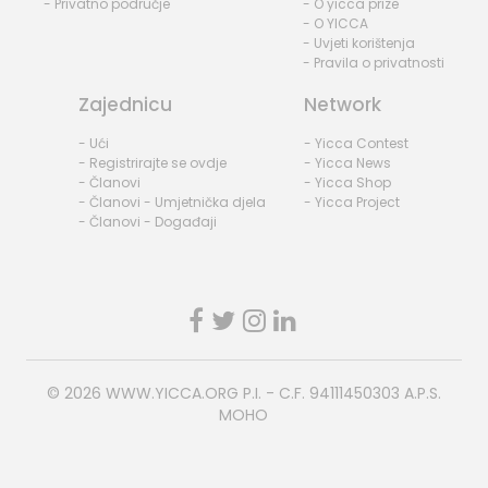
- Privatno područje
- O yicca prize
- O YICCA
- Uvjeti korištenja
- Pravila o privatnosti
Zajednicu
Network
- Ući
- Yicca Contest
- Registrirajte se ovdje
- Yicca News
- Članovi
- Yicca Shop
- Članovi - Umjetnička djela
- Yicca Project
- Članovi - Događaji
© 2026
WWW.YICCA.ORG
P.I. - C.F. 94111450303 A.P.S.
MOHO