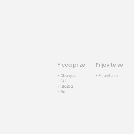
Yicca prize
Prijavite se
- Obavjest
- Prijavite se
- FAQ
- Izložba
- Žiri