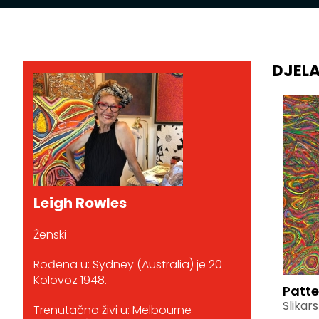
DJEL
Leigh Rowles
Ženski
Rođena u: Sydney (Australia) je 20
Kolovoz 1948.
Patte
Slikar
Trenutačno živi u: Melbourne