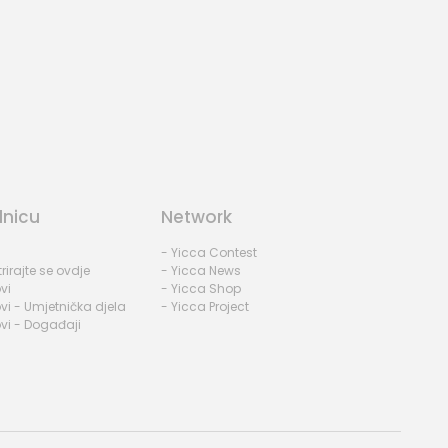
dnicu
Network
- Yicca Contest
rirajte se ovdje
- Yicca News
vi
- Yicca Shop
vi - Umjetnička djela
- Yicca Project
vi - Događaji