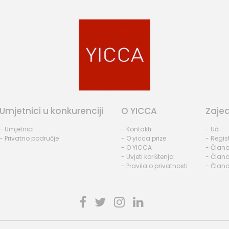
Umjetnici u konkurenciji
O YICCA
Zaje
- Umjetnici
- Kontakti
- Ući
- Privatno područje
- O yicca prize
- Regist
- O YICCA
- Člano
- Uvjeti korištenja
- Člano
- Pravila o privatnosti
- Člano