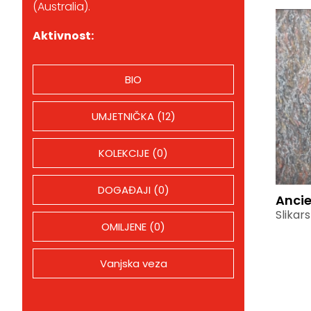
(Australia).
Aktivnost:
BIO
UMJETNIČKA (12)
KOLEKCIJE (0)
DOGAĐAJI (0)
Ancie
Slikar
OMILJENE (0)
Vanjska veza