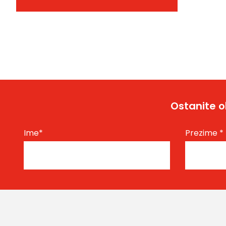
Ostanite o
Ime
*
Prezime
*