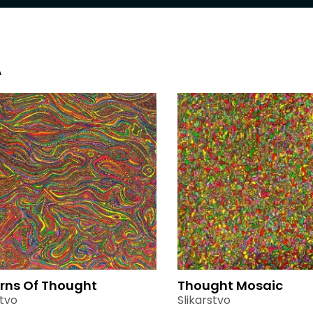
A
rns Of Thought
Thought Mosaic
stvo
Slikarstvo