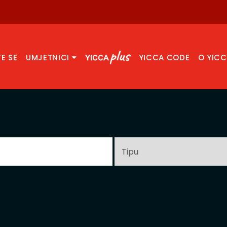
TE SE
UMJETNICI
YICCA CODE
O YIC