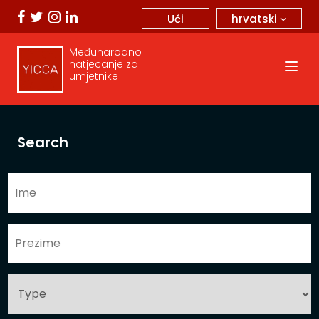
hrvatski
Ući
Međunarodno
natjecanje za
umjetnike
Search