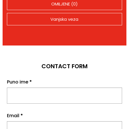
OMILJENE (0)
Vanjska veza
CONTACT FORM
Puno ime
*
Email
*