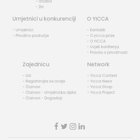
- Izložba
- Žiri
Umjetnici u konkurenciji
O YICCA
- Umjetnici
- Kontakti
- Privatno područje
- O yicca prize
- O YICCA
- Uvjeti korištenja
- Pravila o privatnosti
Zajednicu
Network
- Ući
- Yicca Contest
- Registrirajte se ovdje
- Yicca News
- Članovi
- Yicca Shop
- Članovi - Umjetnička djela
- Yicca Project
- Članovi - Događaji