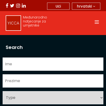
hrvatski
Ući
Međunarodno
natjecanje za
umjetnike
Search