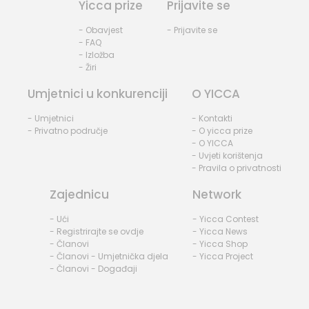
Yicca prize
Prijavite se
- Obavjest
- Prijavite se
- FAQ
- Izložba
- Žiri
Umjetnici u konkurenciji
O YICCA
- Umjetnici
- Kontakti
- Privatno područje
- O yicca prize
- O YICCA
- Uvjeti korištenja
- Pravila o privatnosti
Zajednicu
Network
- Ući
- Yicca Contest
- Registrirajte se ovdje
- Yicca News
- Članovi
- Yicca Shop
- Članovi - Umjetnička djela
- Yicca Project
- Članovi - Događaji