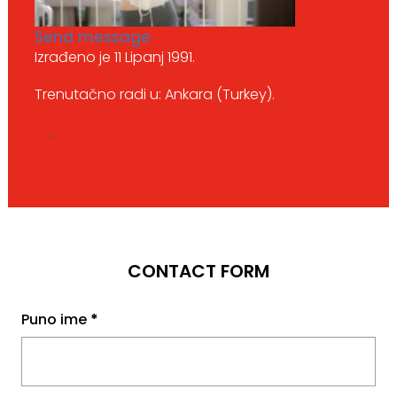
Send message
Izrađeno je 11 Lipanj 1991.
Trenutačno radi u: Ankara (Turkey).
...
CONTACT FORM
Puno ime
*