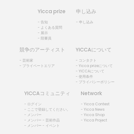
Yicca prize
申し込み
- 告知
- 申し込み
- よくある質問
- 展示
- 陪審員
競争のアーティスト
YICCAについて
- 芸術家
- コンタクト
- プライベートエリア
- Yicca prizeについて
- YICCAについて
- 使用条件
- プライバシーポリシー
YICCAコミュニティ
Network
- ログイン
- Yicca Contest
- ここで登録してください。
- Yicca News
- メンバー
- Yicca Shop
- メンバー - 芸術作品
- Yicca Project
- メンバー - イベント