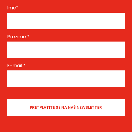
Ime
*
Prezime
*
E-mail
*