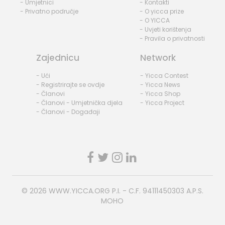
- Umjetnici
- Kontakti
- Privatno područje
- O yicca prize
- O YICCA
- Uvjeti korištenja
- Pravila o privatnosti
Zajednicu
Network
- Ući
- Yicca Contest
- Registrirajte se ovdje
- Yicca News
- Članovi
- Yicca Shop
- Članovi - Umjetnička djela
- Yicca Project
- Članovi - Događaji
© 2026
WWW.YICCA.ORG
P.I. - C.F. 94111450303 A.P.S.
MOHO