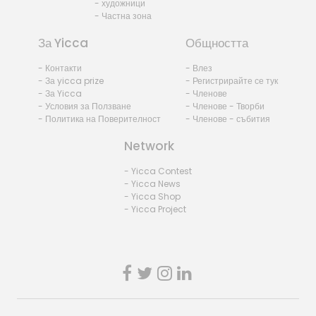
- художници
- Частна зона
За Yicca
Общността
- Контакти
- Влез
- За yicca prize
- Регистрирайте се тук
- За Yicca
- Членове
- Условия за Ползване
- Членове - Творби
- Политика на Поверителност
- Членове - събития
Network
- Yicca Contest
- Yicca News
- Yicca Shop
- Yicca Project