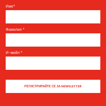
Име
*
Фамилия
*
И-мейл
*