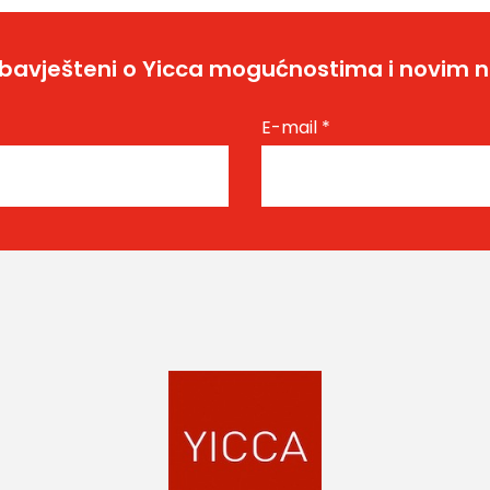
bavješteni o Yicca mogućnostima i novim 
E-mail
*