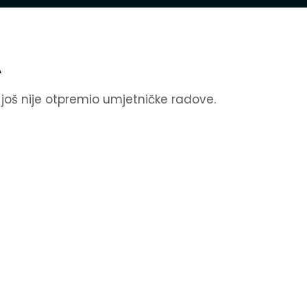
A
k još nije otpremio umjetničke radove.