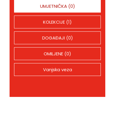
UMJETNIČKA (0)
KOLEKCIJE (1)
DOGAĐAJI (0)
OMILJENE (0)
Vanjska veza