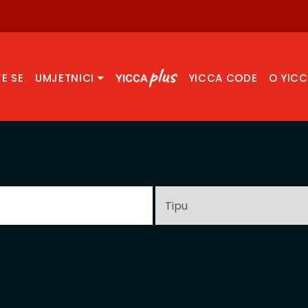
TE SE
UMJETNICI
YICCA CODE
O YIC