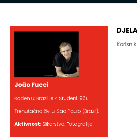
DJEL
Korisni
João Fucci
Rođen u: Brazil je 4 Studeni 1961.
Trenutačno živi u: Sao Paulo (Brazil).
Aktivnost:
Slikarstvo; Fotografija;