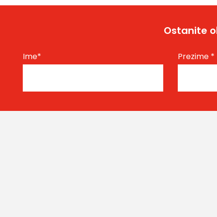
Ostanite o
Ime
*
Prezime
*