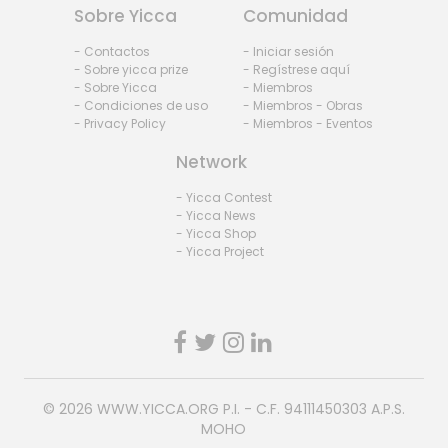
Sobre Yicca
Comunidad
- Contactos
- Iniciar sesión
- Sobre yicca prize
- Regístrese aquí
- Sobre Yicca
- Miembros
- Condiciones de uso
- Miembros - Obras
- Privacy Policy
- Miembros - Eventos
Network
- Yicca Contest
- Yicca News
- Yicca Shop
- Yicca Project
© 2026
WWW.YICCA.ORG
P.I. - C.F. 94111450303 A.P.S.
MOHO