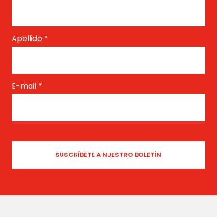
Apellido
*
E-mail
*