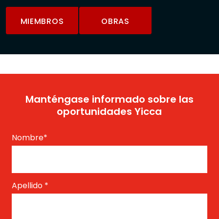
MIEMBROS
OBRAS
Manténgase informado sobre las
oportunidades Yicca
Nombre
*
Apellido
*