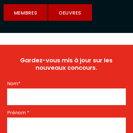
MEMBRES
OEUVRES
Gardez-vous mis à jour sur les
nouveaux concours.
Nom
*
Prénom
*