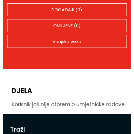
DOGAĐAJI (0)
OMILJENE (0)
Vanjska veza
DJELA
Korisnik još nije otpremio umjetničke radove.
Traži