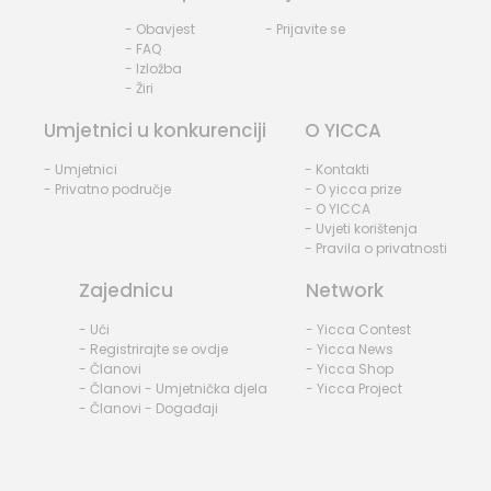
- Obavjest
- Prijavite se
- FAQ
- Izložba
- Žiri
Umjetnici u konkurenciji
O YICCA
- Umjetnici
- Kontakti
- Privatno područje
- O yicca prize
- O YICCA
- Uvjeti korištenja
- Pravila o privatnosti
Zajednicu
Network
- Ući
- Yicca Contest
- Registrirajte se ovdje
- Yicca News
- Članovi
- Yicca Shop
- Članovi - Umjetnička djela
- Yicca Project
- Članovi - Događaji