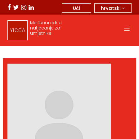
hrvatski
Ući
Međunarodno
natjecanje za
umjetnike