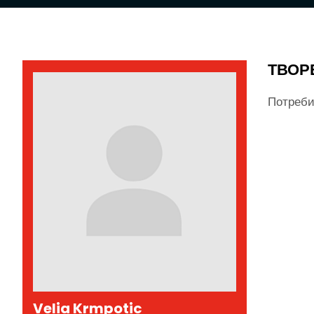
ТВОР
Потреби
Velia Krmpotic