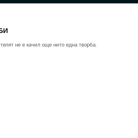
БИ
телят не е качил още нито една творба.