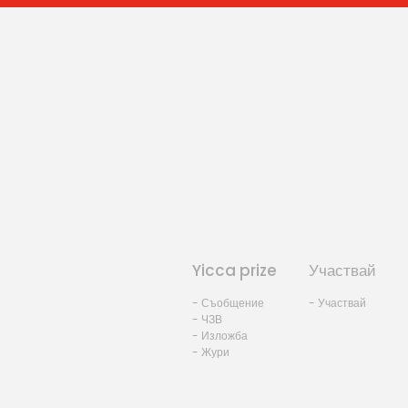
Yicca prize
Участвай
- Съобщение
- Участвай
- ЧЗВ
- Изложба
- Жури