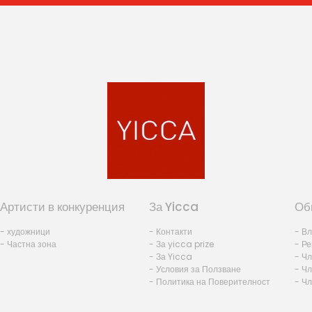
Артисти в конкуренция
За Yicca
Об
- художници
- Контакти
- В
- Частна зона
- За yicca prize
- Ре
- За Yicca
- Ч
- Условия за Ползване
- Чл
- Политика на Поверителност
- Ч