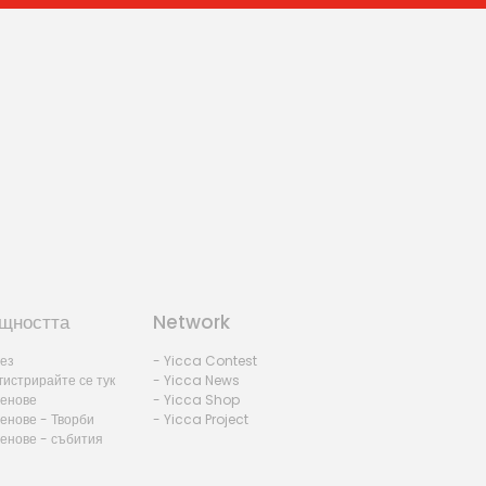
щността
Network
лез
- Yicca Contest
гистрирайте се тук
- Yicca News
ленове
- Yicca Shop
енове - Творби
- Yicca Project
ленове - събития