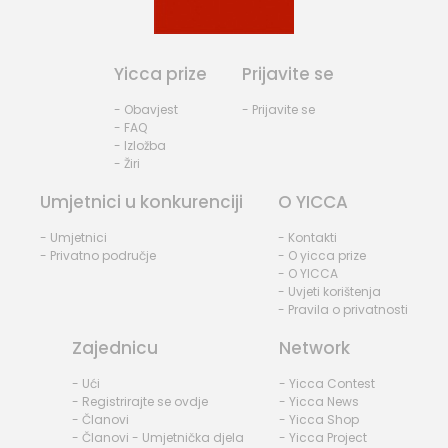
Yicca prize
Prijavite se
- Obavjest
- Prijavite se
- FAQ
- Izložba
- Žiri
Umjetnici u konkurenciji
O YICCA
- Umjetnici
- Kontakti
- Privatno područje
- O yicca prize
- O YICCA
- Uvjeti korištenja
- Pravila o privatnosti
Zajednicu
Network
- Ući
- Yicca Contest
- Registrirajte se ovdje
- Yicca News
- Članovi
- Yicca Shop
- Članovi - Umjetnička djela
- Yicca Project