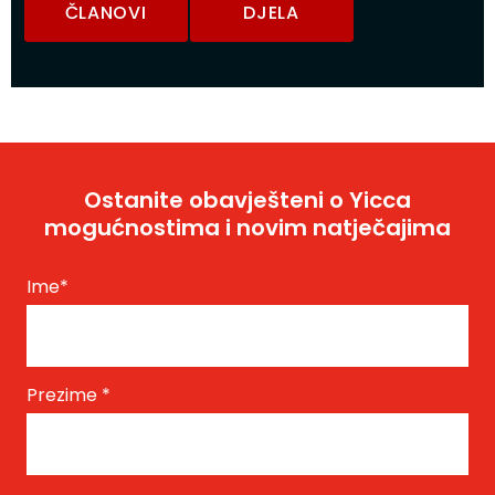
ČLANOVI
DJELA
Ostanite obavješteni o Yicca
mogućnostima i novim natječajima
Ime
*
Prezime
*