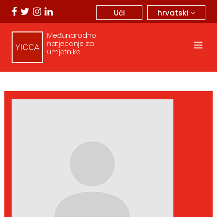
hrvatski
Ući
Međunarodno
natjecanje za
umjetnike