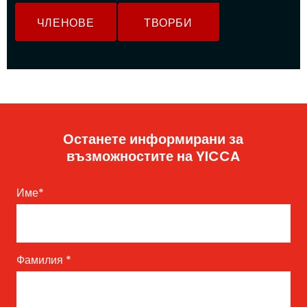
ЧЛЕНОВЕ
ТВОРБИ
Останете информирани за
възможностите на YICCA
Име
*
Фамилия
*