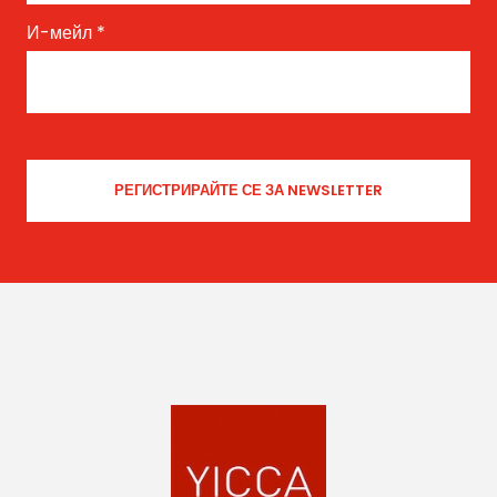
И-мейл
*