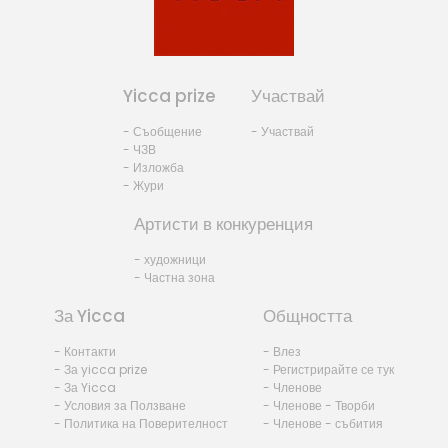
Yicca prize
Участвай
- Съобщение
- Участвай
- ЧЗВ
- Изложба
- Жури
Артисти в конкуренция
- художници
- Частна зона
За Yicca
Общността
- Контакти
- Влез
- За yicca prize
- Регистрирайте се тук
- За Yicca
- Членове
- Условия за Ползване
- Членове - Творби
- Политика на Поверителност
- Членове - събития