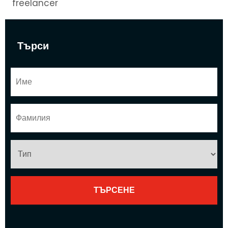
freelancer
Търси