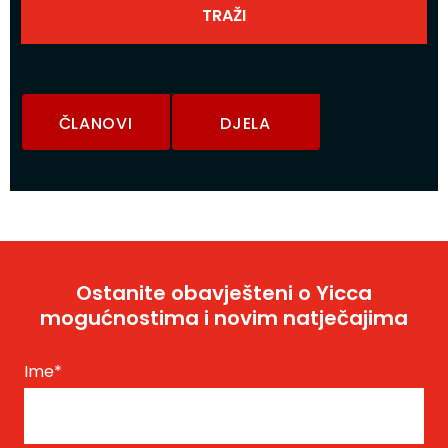
ČLANOVI
DJELA
Ostanite obavješteni o Yicca
mogućnostima i novim natječajima
Ime
*