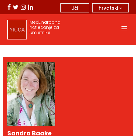
hrvatski
Ući
Međunarodno
natjecanje za
umjetnike
Sandra Baake