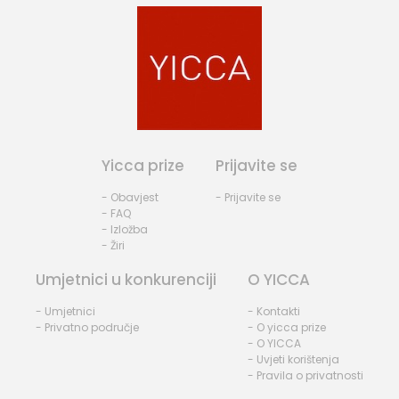
Yicca prize
Prijavite se
- Obavjest
- Prijavite se
- FAQ
- Izložba
- Žiri
Umjetnici u konkurenciji
O YICCA
- Umjetnici
- Kontakti
- Privatno područje
- O yicca prize
- O YICCA
- Uvjeti korištenja
- Pravila o privatnosti