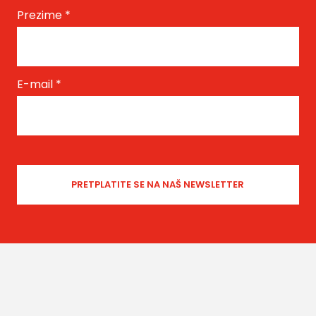
Prezime
*
E-mail
*