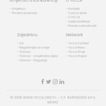
Umjetnici u konkurenciji
O YICCA
- Umjetnici
- Kontakti
- Privatno područje
- O yicca prize
- O YICCA
- Uvjeti korištenja
- Pravila o privatnosti
Zajednicu
Network
- Ući
- Yicca Contest
- Registrirajte se ovdje
- Yicca News
- Članovi
- Yicca Shop
- Članovi - Umjetnička djela
- Yicca Project
- Članovi - Događaji
© 2026
WWW.YICCA.ORG
P.I. - C.F. 94111450303 A.P.S.
MOHO