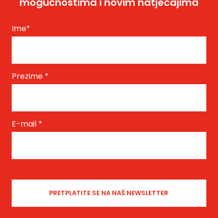
mogućnostima i novim natječajima
Ime
*
Prezime
*
E-mail
*