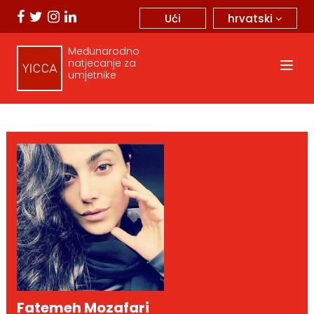
hrvatski
Ući
Međunarodno
natjecanje za
umjetnike
Fatemeh Mozafari