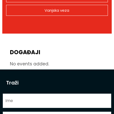
Vanjska veza
DOGAĐAJI
No events added.
Traži