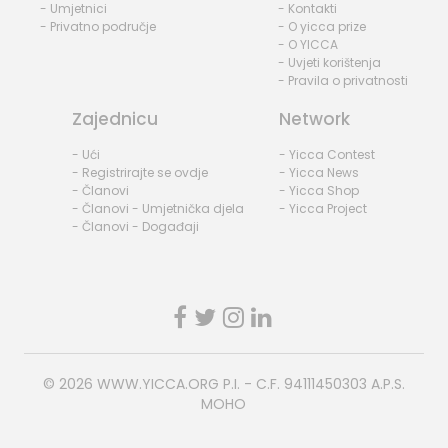
- Umjetnici
- Kontakti
- Privatno područje
- O yicca prize
- O YICCA
- Uvjeti korištenja
- Pravila o privatnosti
Zajednicu
Network
- Ući
- Yicca Contest
- Registrirajte se ovdje
- Yicca News
- Članovi
- Yicca Shop
- Članovi - Umjetnička djela
- Yicca Project
- Članovi - Događaji
© 2026
WWW.YICCA.ORG
P.I. - C.F. 94111450303 A.P.S.
MOHO