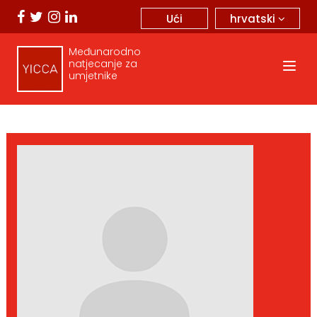
hrvatski
Ući
Međunarodno
natjecanje za
umjetnike