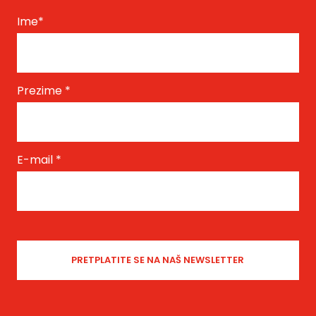
Ime
*
Prezime
*
E-mail
*