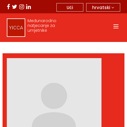
hrvatski
Ući
Međunarodno
natjecanje za
umjetnike