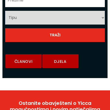
ČLANOVI
DJELA
Ostanite obavješteni o Yicca
mogućnostima i novim natječajima