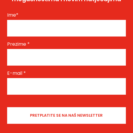
Ime
*
Prezime
*
E-mail
*