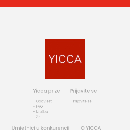
Yicca prize
Prijavite se
- Obavjest
- Prijavite se
- FAQ
- Izložba
- Žiri
Umjetnici u konkurenciji
O YICCA