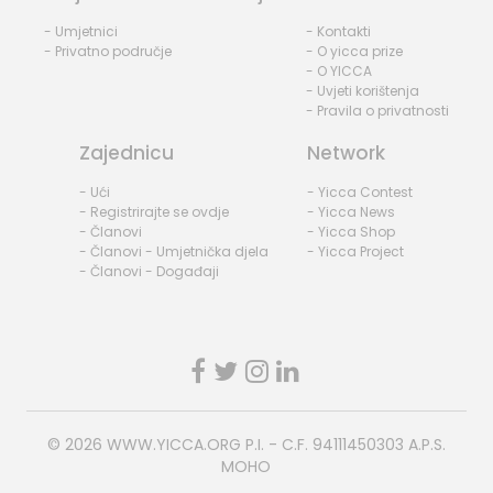
- Umjetnici
- Kontakti
- Privatno područje
- O yicca prize
- O YICCA
- Uvjeti korištenja
- Pravila o privatnosti
Zajednicu
Network
- Ući
- Yicca Contest
- Registrirajte se ovdje
- Yicca News
- Članovi
- Yicca Shop
- Članovi - Umjetnička djela
- Yicca Project
- Članovi - Događaji
© 2026
WWW.YICCA.ORG
P.I. - C.F. 94111450303 A.P.S.
MOHO