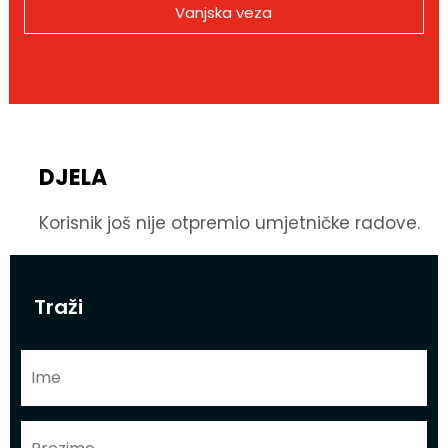
Vanjska veza
DJELA
Korisnik još nije otpremio umjetničke radove.
Traži