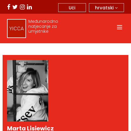
hrvatski
Ući
Međunarodno
natjecanje za
umjetnike
Marta Lisiewicz