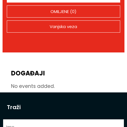
OMILJENE (0)
Vanjska veza
DOGAĐAJI
No events added.
Traži