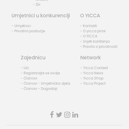
- Žiri
Umjetnici u konkurenciji
O YICCA
- Umjetnici
- Kontakti
- Privatno područje
- O yicca prize
- O YICCA
- Uvjeti korištenja
- Pravila o privatnosti
Zajednicu
Network
- Ući
- Yicca Contest
- Registrirajte se ovdje
- Yicca News
- Članovi
- Yicca Shop
- Članovi - Umjetnička djela
- Yicca Project
- Članovi - Događaji