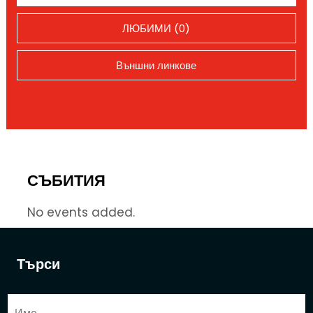
ЛЮБИМИ (0)
Външни линкове
СЪБИТИЯ
No events added.
Търси