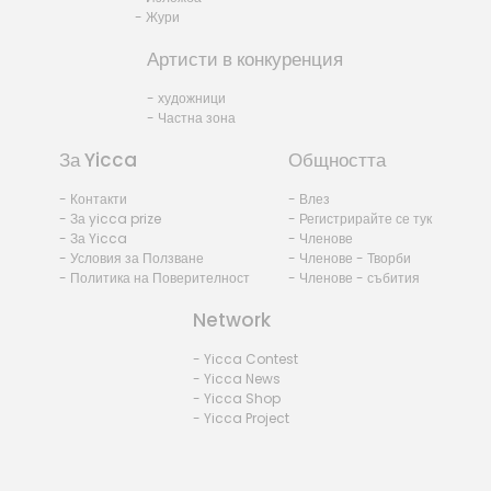
- Жури
Артисти в конкуренция
- художници
- Частна зона
За Yicca
Общността
- Контакти
- Влез
- За yicca prize
- Регистрирайте се тук
- За Yicca
- Членове
- Условия за Ползване
- Членове - Творби
- Политика на Поверителност
- Членове - събития
Network
- Yicca Contest
- Yicca News
- Yicca Shop
- Yicca Project