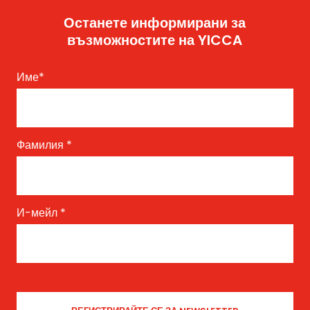
Останете информирани за
възможностите на YICCA
Име
*
Фамилия
*
И-мейл
*