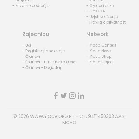
- Privatno područje
- O yicca prize
- O YICCA
- Uvjeti korištenja
- Pravila o privatnosti
Zajednicu
Network
- Ući
- Yicca Contest
- Registrirajte se ovdje
- Yicca News
- Članovi
- Yicca Shop
- Članovi - Umjetnička djela
- Yicca Project
- Članovi - Događaji
© 2026
WWW.YICCA.ORG
P.I. - C.F. 94111450303 A.P.S.
MOHO