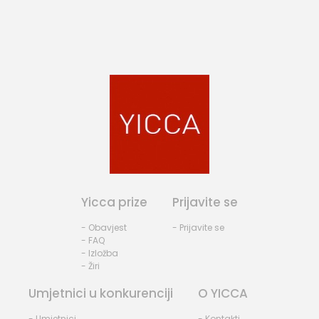
Yicca prize
Prijavite se
- Obavjest
- Prijavite se
- FAQ
- Izložba
- Žiri
Umjetnici u konkurenciji
O YICCA
- Umjetnici
- Kontakti