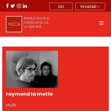
hrvatski
Ući
Međunarodno
natjecanje za
umjetnike
raymond la motte
Muški