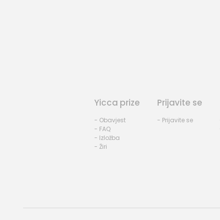
Yicca prize
Prijavite se
- Obavjest
- Prijavite se
- FAQ
- Izložba
- Žiri