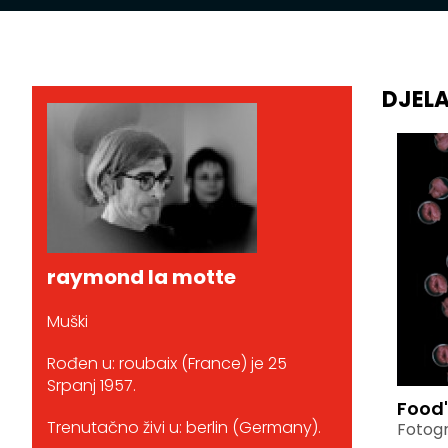
DJEL
raymond la motte
Muški
Rođen u: roubaix (France) je 25
Srpanj 1957.
Food'
Trenutačno živi u: berlin (Germany).
Fotogr