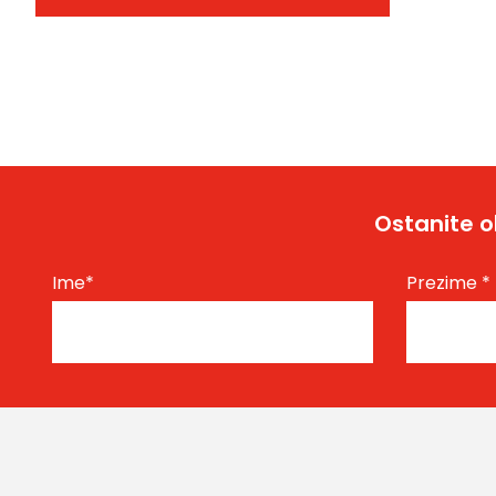
Ostanite o
Ime
*
Prezime
*