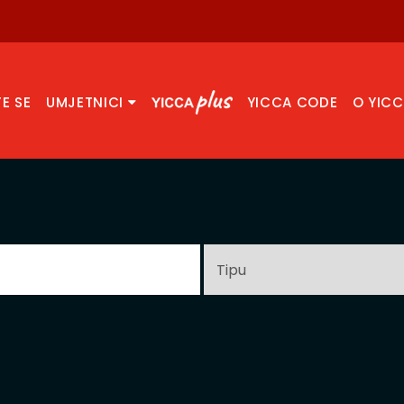
TE SE
UMJETNICI
YICCA CODE
O YIC