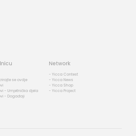
dnicu
Network
- Yicca Contest
rirajte se ovdje
- Yicca News
vi
- Yicca Shop
vi - Umjetnička djela
- Yicca Project
vi - Događaji