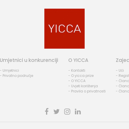
Umjetnici u konkurenciji
O YICCA
Zaje
- Umjetnici
- Kontakti
- Ući
- Privatno područje
- O yicca prize
- Regist
- O YICCA
- Člano
- Uvjeti korištenja
- Člano
- Pravila o privatnosti
- Člano