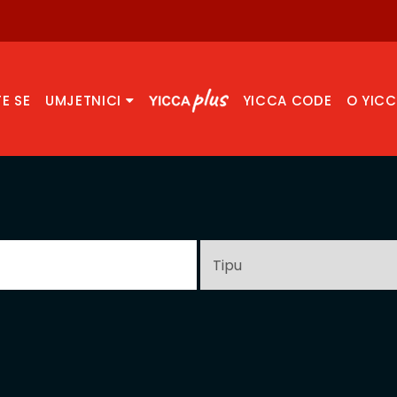
TE SE
UMJETNICI
YICCA CODE
O YIC