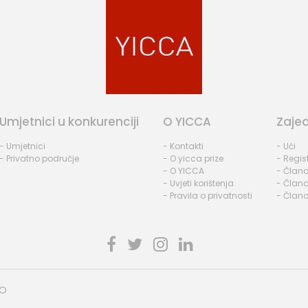
Umjetnici u konkurenciji
O YICCA
Zaje
- Umjetnici
- Kontakti
- Ući
- Privatno područje
- O yicca prize
- Regist
- O YICCA
- Člano
- Uvjeti korištenja
- Člano
- Pravila o privatnosti
- Člano
HO