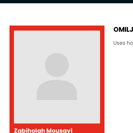
OMIL
Uses ha
Zabiholah Mousavi