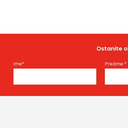
Ostanite o
Ime
*
Prezime
*