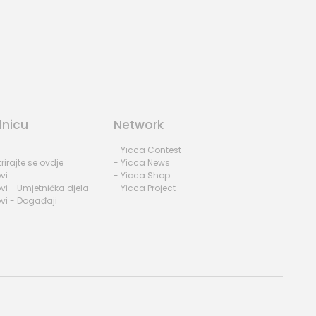
dnicu
Network
- Yicca Contest
rirajte se ovdje
- Yicca News
vi
- Yicca Shop
vi - Umjetnička djela
- Yicca Project
vi - Događaji