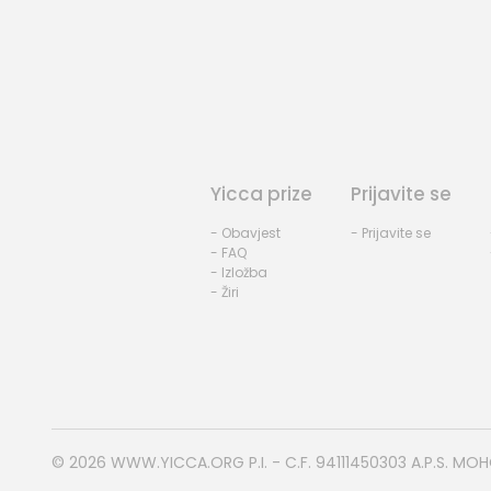
Yicca prize
Prijavite se
- Obavjest
- Prijavite se
- FAQ
- Izložba
- Žiri
© 2026
WWW.YICCA.ORG
P.I. - C.F. 94111450303 A.P.S. MO