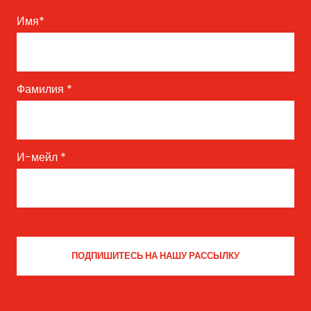
Имя
*
Фамилия
*
И-мейл
*