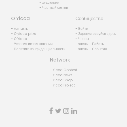
- художники
- Частный сектор
O Yicca
Сообщество
- контакты
- Войти
- O yicca prize
- Зарегистрируйся здесь
- O Yicca
- Члены
- Условия использования
- члены - Работы
- Политика конфиденциальности
- члены - События
Network
- Yicca Contest
- Yicca News
- Yicca Shop
- Yicca Project