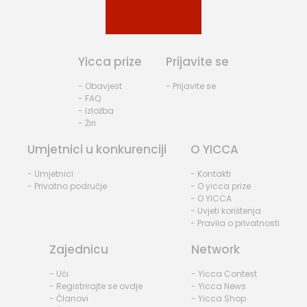
Yicca prize
Prijavite se
- Obavjest
- Prijavite se
- FAQ
- Izložba
- Žiri
Umjetnici u konkurenciji
O YICCA
- Umjetnici
- Kontakti
- Privatno područje
- O yicca prize
- O YICCA
- Uvjeti korištenja
- Pravila o privatnosti
Zajednicu
Network
- Ući
- Yicca Contest
- Registrirajte se ovdje
- Yicca News
- Članovi
- Yicca Shop