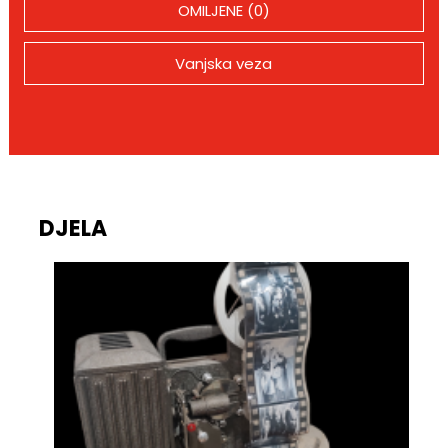
OMILJENE (0)
Vanjska veza
DJELA