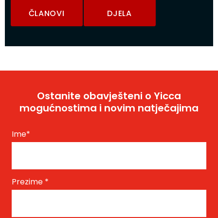
ČLANOVI
DJELA
Ostanite obavješteni o Yicca
mogućnostima i novim natječajima
Ime
*
Prezime
*