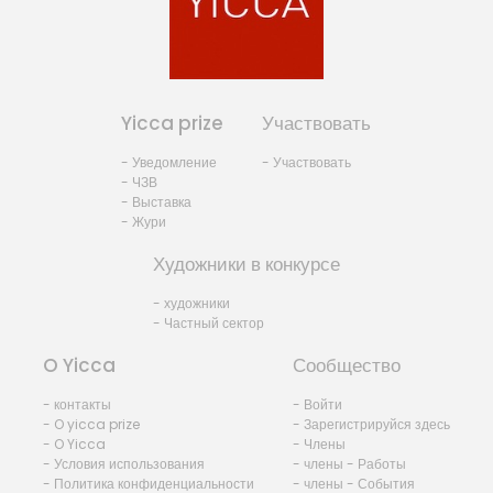
Yicca prize
Участвовать
- Уведомление
- Участвовать
- ЧЗВ
- Выставка
- Жури
Художники в конкурсе
- художники
- Частный сектор
O Yicca
Сообщество
- контакты
- Войти
- O yicca prize
- Зарегистрируйся здесь
- O Yicca
- Члены
- Условия использования
- члены - Работы
- Политика конфиденциальности
- члены - События