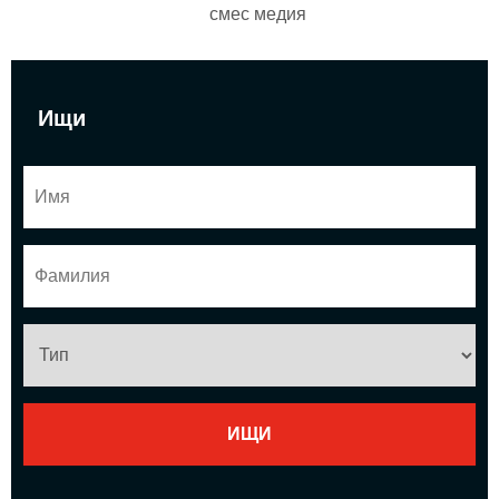
смес медия
Ищи