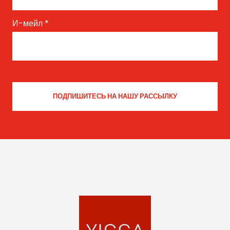
И-мейл
*