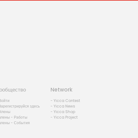
ообщество
Network
Войти
- Yicca Contest
Зарегистрируйся здесь
- Yicca News
Члены
- Yicca Shop
члены - Работы
- Yicca Project
члены - События