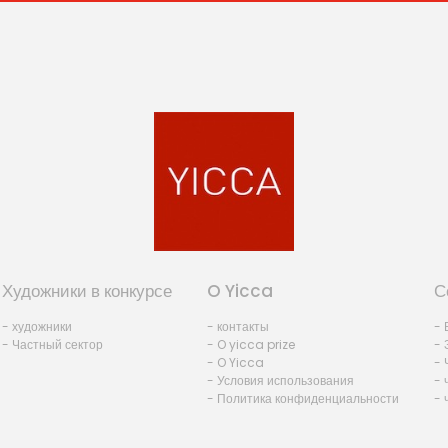
Художники в конкурсе
O Yicca
С
- художники
- контакты
- 
- Частный сектор
- O yicca prize
- 
- O Yicca
- 
- Условия использования
- 
- Политика конфиденциальности
- 