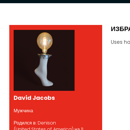
ИЗБР
Uses ha
David Jacobs
Мужчина
Родился в: Denison
(United States of America) на 11