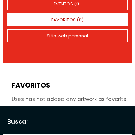
EVENTOS (0)
FAVORITOS (0)
Sitio web personal
FAVORITOS
Uses has not added any artwork as favorite.
Buscar