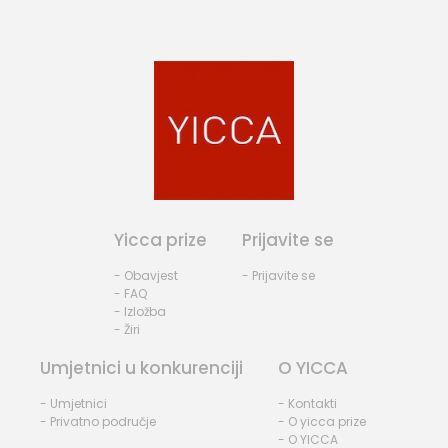
Yicca prize
Prijavite se
- Obavjest
- Prijavite se
- FAQ
- Izložba
- Žiri
Umjetnici u konkurenciji
O YICCA
- Umjetnici
- Kontakti
- Privatno područje
- O yicca prize
- O YICCA