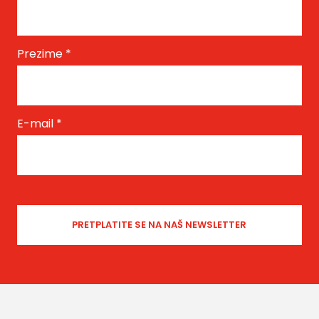
Prezime
*
E-mail
*