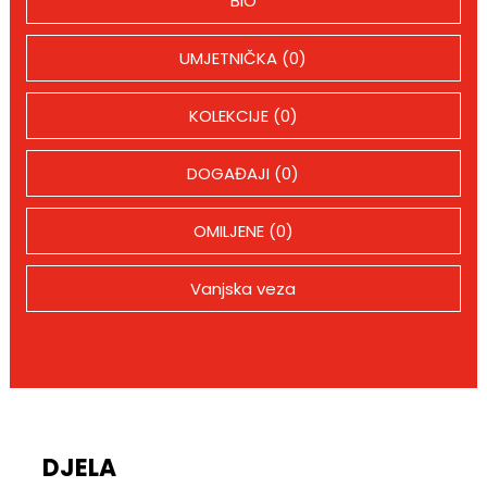
BIO
UMJETNIČKA (0)
KOLEKCIJE (0)
DOGAĐAJI (0)
OMILJENE (0)
Vanjska veza
DJELA