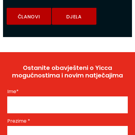
ČLANOVI
DJELA
Ostanite obavješteni o Yicca
mogućnostima i novim natječajima
Ime
*
Prezime
*