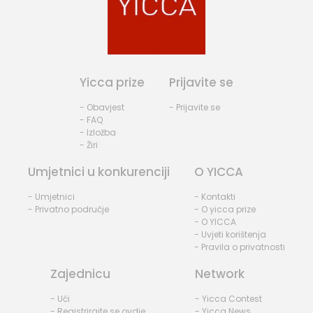
Yicca prize
Prijavite se
- Obavjest
- Prijavite se
- FAQ
- Izložba
- Žiri
Umjetnici u konkurenciji
O YICCA
- Umjetnici
- Kontakti
- Privatno područje
- O yicca prize
- O YICCA
- Uvjeti korištenja
- Pravila o privatnosti
Zajednicu
Network
- Ući
- Yicca Contest
- Registrirajte se ovdje
- Yicca News