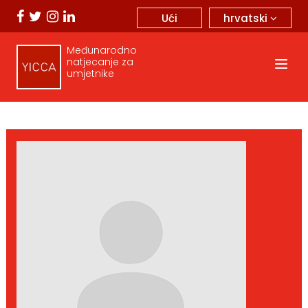
hrvatski
Ući
Međunarodno
natjecanje za
umjetnike