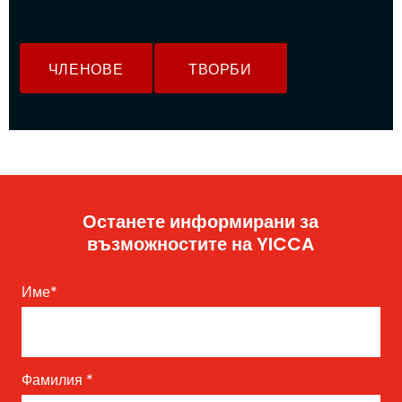
ЧЛЕНОВЕ
ТВОРБИ
Останете информирани за
възможностите на YICCA
Име
*
Фамилия
*