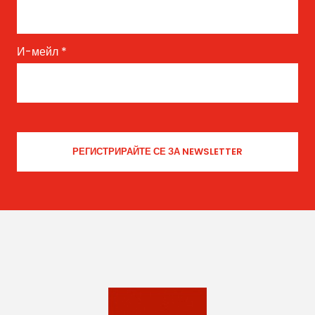
И-мейл
*