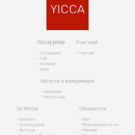
Yicca prize
Участвай
- Съобщение
- Участвай
- ЧЗВ
- Изложба
- Жури
Артисти в конкуренция
- художници
- Частна зона
За Yicca
Общността
- Контакти
- Влез
- За yicca prize
- Регистрирайте се тук
- За Yicca
- Членове