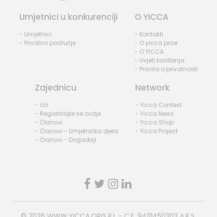
Umjetnici u konkurenciji
O YICCA
- Umjetnici
- Kontakti
- Privatno područje
- O yicca prize
- O YICCA
- Uvjeti korištenja
- Pravila o privatnosti
Zajednicu
Network
- Ući
- Yicca Contest
- Registrirajte se ovdje
- Yicca News
- Članovi
- Yicca Shop
- Članovi - Umjetnička djela
- Yicca Project
- Članovi - Događaji
© 2026
WWW.YICCA.ORG
P.I. - C.F. 94111450303 A.P.S.