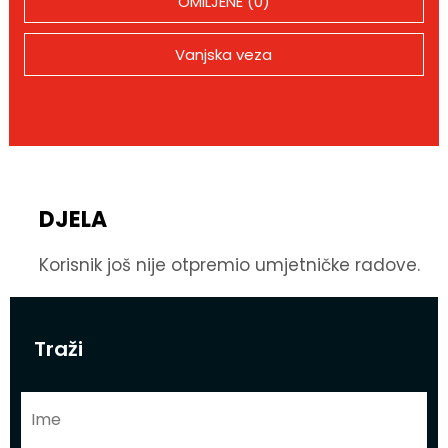
OMILJENE (0)
Vanjska veza
DJELA
Korisnik još nije otpremio umjetničke radove.
Traži