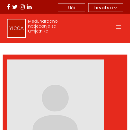
hrvatski
Ući
Međunarodno
natjecanje za
umjetnike