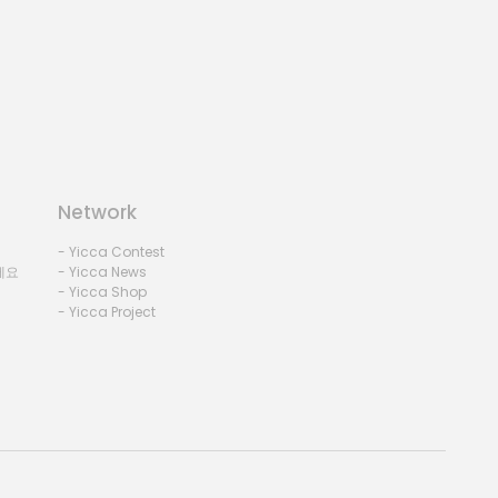
Network
- Yicca Contest
세요
- Yicca News
- Yicca Shop
- Yicca Project