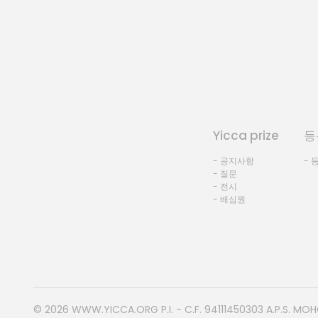
Yicca prize
등
- 공지사항
- 
- 질문
- 전시
- 배심원
© 2026
WWW.YICCA.ORG
P.I. - C.F. 94111450303 A.P.S. MO