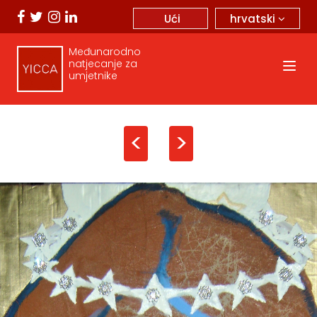
hrvatski
Ući
Međunarodno
natjecanje za
umjetnike
<
>