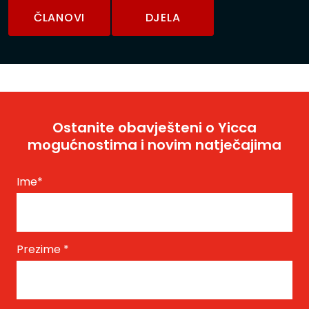
ČLANOVI
DJELA
Ostanite obavješteni o Yicca
mogućnostima i novim natječajima
Ime
*
Prezime
*