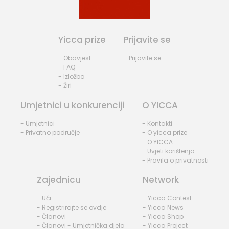
Yicca prize
Prijavite se
- Obavjest
- Prijavite se
- FAQ
- Izložba
- Žiri
Umjetnici u konkurenciji
O YICCA
- Umjetnici
- Kontakti
- Privatno područje
- O yicca prize
- O YICCA
- Uvjeti korištenja
- Pravila o privatnosti
Zajednicu
Network
- Ući
- Yicca Contest
- Registrirajte se ovdje
- Yicca News
- Članovi
- Yicca Shop
- Članovi - Umjetnička djela
- Yicca Project